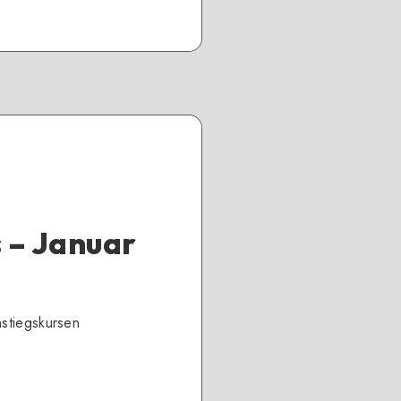
 – Januar
nstiegskursen